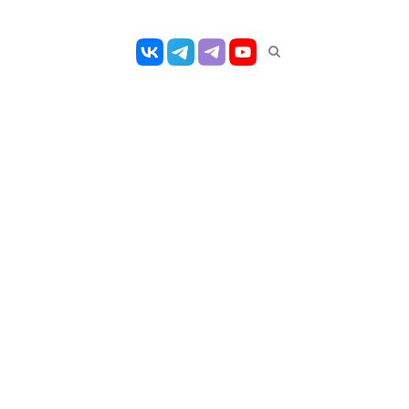
Открыть
панель
поиска