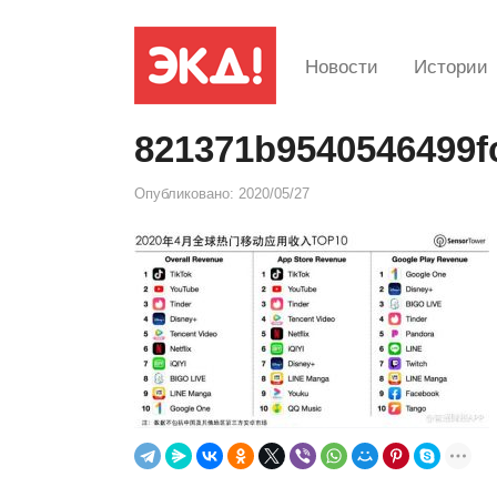
Новости
Истории
821371b9540546499f
Опубликовано:
2020/05/27