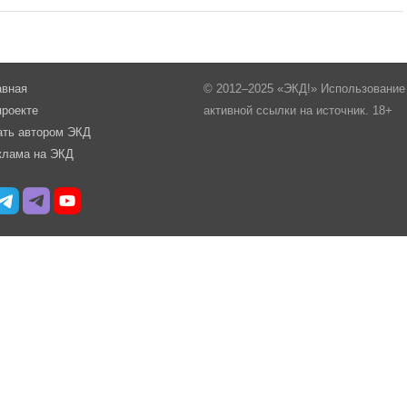
авная
© 2012–2025 «ЭКД!» Использование 
проекте
активной ссылки на источник. 18+
ать автором ЭКД
клама на ЭКД