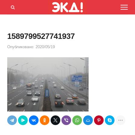
Menu
Открыть
панель
поиска
1589799527741937
Опубликовано:
2020/05/19