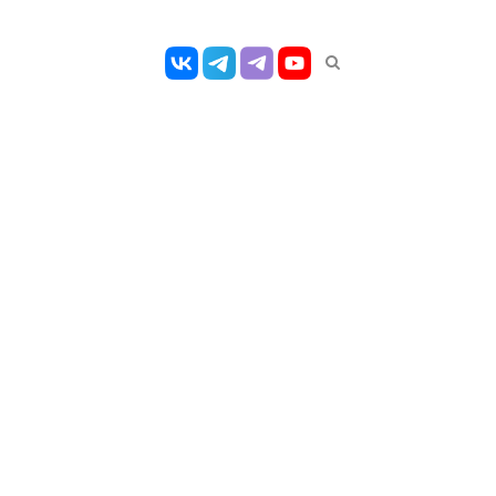
Открыть
панель
поиска