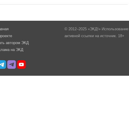
авная
© 2012–2025 «ЭКД!» Использование 
проекте
активной ссылки на источник. 18+
ать автором ЭКД
клама на ЭКД