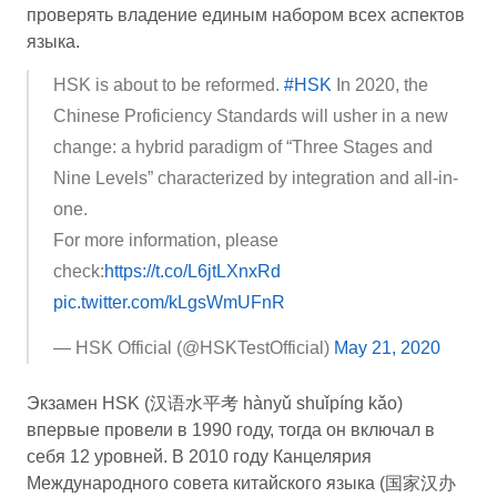
проверять владение единым набором всех аспектов
языка.
HSK is about to be reformed.
#HSK
In 2020, the
Chinese Proficiency Standards will usher in a new
change: a hybrid paradigm of “Three Stages and
Nine Levels” characterized by integration and all-in-
one.
For more information, please
check:
https://t.co/L6jtLXnxRd
pic.twitter.com/kLgsWmUFnR
— HSK Official (@HSKTestOfficial)
May 21, 2020
Экзамен HSK (汉语水平考 hànyǔ shuǐpíng kǎo)
впервые провели в 1990 году, тогда он включал в
себя 12 уровней. В 2010 году Канцелярия
Международного совета китайского языка (国家汉办