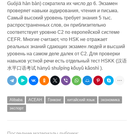
Guójiā hàn bàn) сократила их число до 6. Экзамен
проверяет навыки аудирования, чтения и письма.
Самый высокий уровень требует знания 5 тыс.
распространенных слов, он приблизительно
соответствует уровню C2 по европейской системе
CEFR. Многие считают, что HSK не отражает
реальных знаний сдающих экзамен людей и высший
уровень на самом деле далек от С2. Для проверки
навыков устной речи есть отдельный тест HSKK (汉语
水平口语考试 hànyǔ shuǐpíng kǒuyǔ kǎoshì ).
Alibaba
АСЕАН
Гонконг
китайский язык
экономика
экспорт
Последние материалы рубрики: