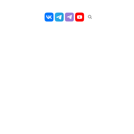
Открыть
панель
поиска