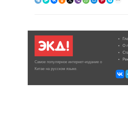
Гл
О 
Ст
Ре
Самое популярное интернет-издание о
Китае на русском языке.