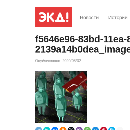
Новости
Истории
f5646e96-83bd-11ea-
2139a14b0dea_image
Опубликовано:
2020/05/02