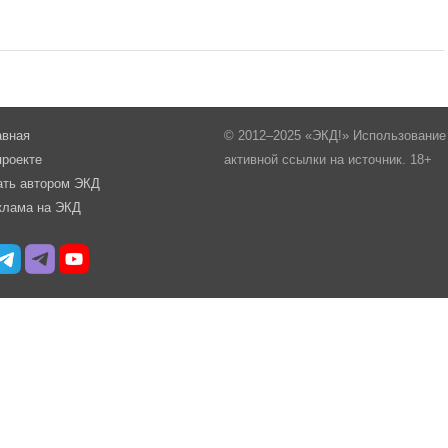
авная
© 2012–2025 «ЭКД!» Использование 
проекте
активной ссылки на источник. 18+
ать автором ЭКД
клама на ЭКД