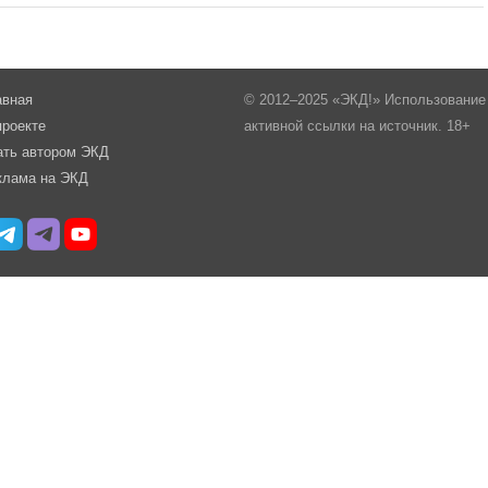
авная
© 2012–2025 «ЭКД!» Использование 
проекте
активной ссылки на источник. 18+
ать автором ЭКД
клама на ЭКД