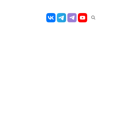
Открыть
панель
поиска