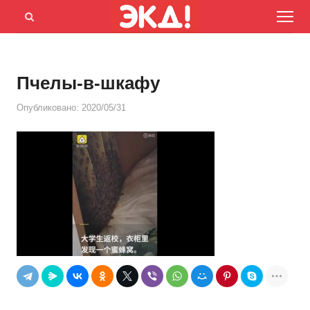
Menu
Открыть
панель
поиска
Пчелы-в-шкафу
Опубликовано:
2020/05/31