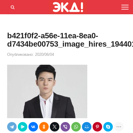
Menu
Открыть
панель
поиска
b421f0f2-a56e-11ea-8ea0-
d7434be00753_image_hires_19440
Опубликовано:
2020/06/04