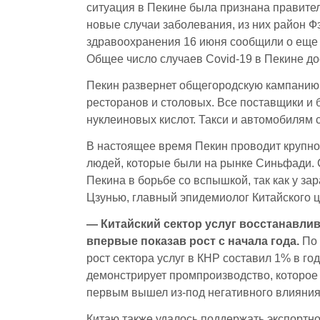
ситуация в Пекине была признана правител
новые случаи заболевания, из них район 
здравоохранения 16 июня сообщили о еще 
Общее число случаев Covid-19 в Пекине до
Пекин развернет общегородскую кампанию 
ресторанов и столовых. Все поставщики и 
нуклеиновых кислот. Такси и автомобилям 
В настоящее время Пекин проводит крупно
людей, которые были на рынке Синьфади.
Пекина в борьбе со вспышкой, так как у з
Цзунью, главный эпидемиолог Китайского 
— Китайский сектор услуг восстанавлив
впервые показав рост с начала года.
По
рост сектора услуг в КНР составил 1% в г
демонстрирует промпроизводство, которое 
первым вышел из-под негативного влияния 
Китаю также удалось поддержать экспортн