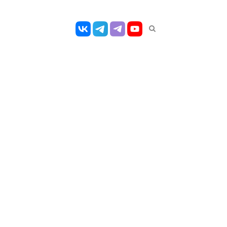
Открыть
панель
поиска