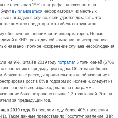
я не превышал 15% от штрафа, наложенного на
 будут
выплачиваться
информаторам из местных
ные награды» в случае, если удастся доказать, что
дстве помогло предотвратить гибель сотрудников.
ему обеспечения анонимности информаторов. Новые
одимой в КНР трехгодичной компании по искоренению
целью названо «полное искоренение случаев несоблюдения
ли на 9%.
Китай в 2019 году
потратил
5 трлн юаней ($706
е по сравнению с предыдущим годом. Об этом сообщило
ти, бюджетные расходы правительства на образование в
онстрировав рост в 8% в годовом исчислении, следует из
,2 трлн юаней было израсходовано на программы
разование было потрачено свыше 1,3 трлн юаней. Это на
атели за предыдущий год.
ц в 2019 году.
В прошлом году более 40% населения
141). Такие данные предоставило Госстатуправление КНР,