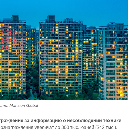
ото: Mansion Global
граждение за информацию о несоблюдении техники
вознаграждения увеличат до 300 тыс. юаней ($42 тыс.).