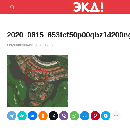
Menu
Открыть
панель
поиска
2020_0615_653fcf50p00qbz14200n
Опубликовано:
2020/06/15