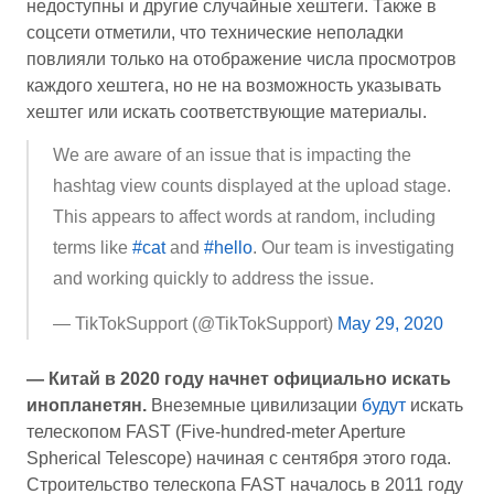
недоступны и другие случайные хештеги. Также в
соцсети отметили, что технические неполадки
повлияли только на отображение числа просмотров
каждого хештега, но не на возможность указывать
хештег или искать соответствующие материалы.
We are aware of an issue that is impacting the
hashtag view counts displayed at the upload stage.
This appears to affect words at random, including
terms like
#cat
and
#hello
. Our team is investigating
and working quickly to address the issue.
— TikTokSupport (@TikTokSupport)
May 29, 2020
— Китай в 2020 году начнет официально искать
инопланетян.
Внеземные цивилизации
будут
искать
телескопом FAST (Five-hundred-meter Aperture
Spherical Telescope) начиная с сентября этого года.
Строительство телескопа FAST началось в 2011 году