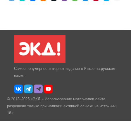
Самое популярное интернет-издание о Китае на русском
языке.
© 2012–2025 «ЭКД!» Использование материалов сайта
разрешено только при наличии активной ссылки на источник.
18+