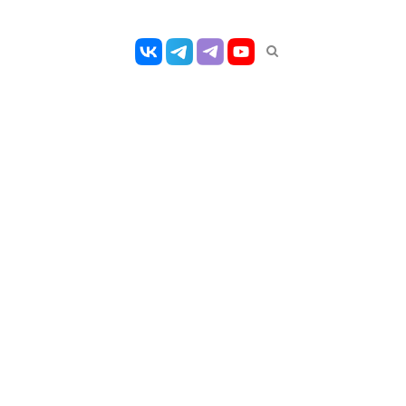
Открыть
панель
поиска