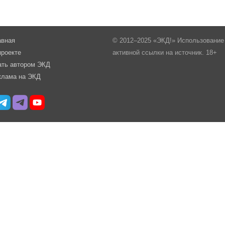
авная
© 2012–2025 «ЭКД!» Использование 
проекте
активной ссылки на источник. 18+
ать автором ЭКД
клама на ЭКД