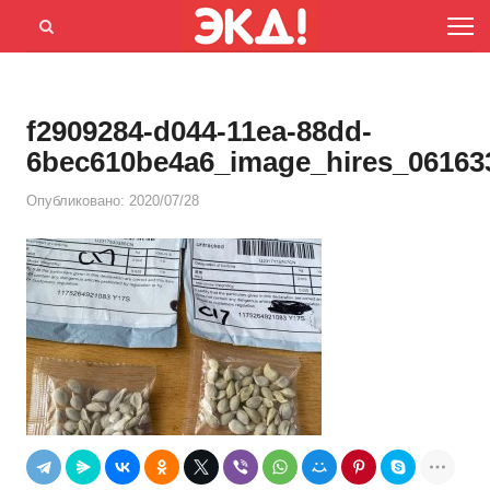
Menu
Открыть
панель
поиска
f2909284-d044-11ea-88dd-
6bec610be4a6_image_hires_06163
Опубликовано:
2020/07/28