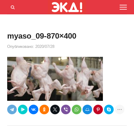
Menu
Открыть
панель
поиска
myaso_09-870×400
Опубликовано:
2020/07/28