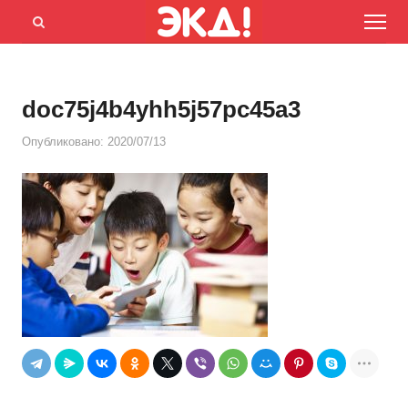
Menu
Открыть
панель
поиска
doc75j4b4yhh5j57pc45a3
Опубликовано:
2020/07/13