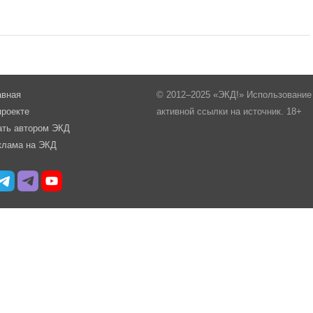
авная
© 2012–2025 «ЭКД!» Использование 
проекте
активной ссылки на источник. 18+
ать автором ЭКД
клама на ЭКД