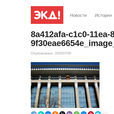
Новости
Истории
8a412afa-c1c0-11ea-
9f30eae6654e_image
Опубликовано:
2020/07/09