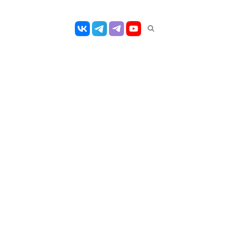
Открыть
панель
поиска