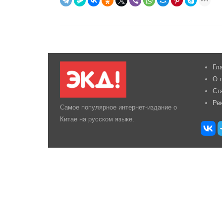
Гл
О 
Ст
Ре
Самое популярное интернет-издание о
Китае на русском языке.