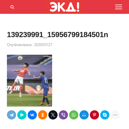
Menu
Открыть
панель
поиска
139239991_15956799184501n
Опубликовано:
2020/07/27