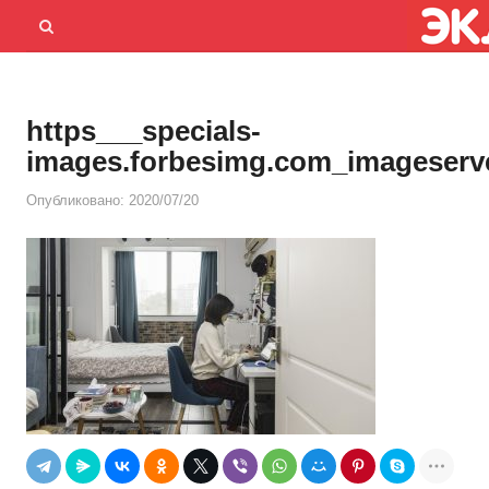
Menu
Открыть
панель
поиска
https___specials-
images.forbesimg.com_imageserv
Опубликовано:
2020/07/20