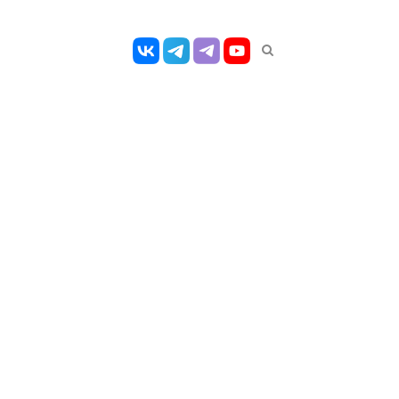
Открыть
панель
поиска