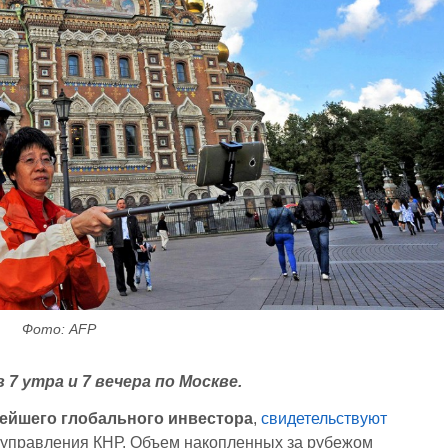
Фото: AFP
7 утра и 7 вечера по Москве.
нейшего глобального инвестора
,
свидетельствуют
туправления КНР. Объем накопленных за рубежом