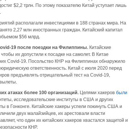
достиг $2,2 трлн. По этому показателю Китай уступает лишь
.
приятий располагали инвестициями в 188 странах мира. На
анято 2,27 млн иностранных граждан. Китайский капитал
 объемом $56 млрд.
ovid-19 после поездки на Филиппины.
Китайские
 чтобы их допустили к посадке на самолет. В Китае
них Covid-19. Посольство КНР на Филиппинах обнаружило
т юридическую ответственность. Китай с июля 2020 перед
иров предъявлять отрицательный тест на Covid-19,
 вылеты.
их атаках более 100 организаций.
Целями хакеров
были
теты, исследовательские институты в США и других
ты в Гонконге. Китайские хакеры успели покинуть США и
уличили двух малайзийцев, их арестовали власти
ляет, что один их китайских хакеров хвастался защитой и
безопасности КНР.