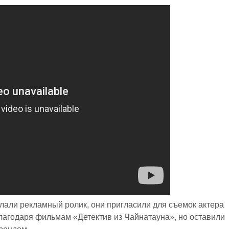
лали рекламный ролик, они пригласили для съемок актера
лагодаря фильмам «Детектив из Чайнатауна», но оставили
брендом.