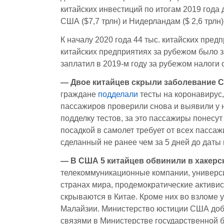
китайских инвестиций по итогам 2019 года 
США ($7,7 трлн) и Нидерландам ($ 2,6 трлн)
К началу 2020 года 44 тыс. китайских пред
китайских предприятиях за рубежом было з
заплатил в 2019-м году за рубежом налоги
— Двое китайцев скрыли заболевание C
граждане
подделали
тесты на коронавирус,
пассажиров проверили снова и выявили у 
подделку тестов, за это пассажиры понесу
посадкой в самолет требует от всех пассаж
сделанный не ранее чем за 5 дней до даты
— В США 5 китайцев обвинили в хакерск
телекоммуникационные компании, универси
странах мира, продемократические активис
скрываются в Китае. Кроме них во взломе 
Малайзии. Министерство юстиции США добав
связями в Министерстве государственной 