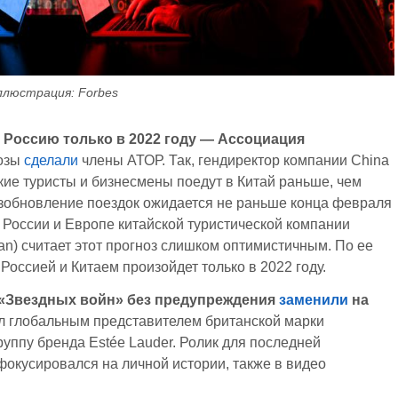
ллюстрация: Forbes
 Россию только в 2022 году — Ассоциация
нозы
сделали
члены АТОР. Так, гендиректор компании China
ские туристы и бизнесмены поедут в Китай раньше, чем
озобновление поездок ожидается не раньше конца февраля
в России и Европе китайской туристической компании
an) считает этот прогноз слишком оптимистичным. По ее
Россией и Китаем произойдет только в 2022 году.
з «Звездных войн» без предупреждения
заменили
на
л глобальным представителем британской марки
руппу бренда Estée Lauder. Ролик для последней
окусировался на личной истории, также в видео