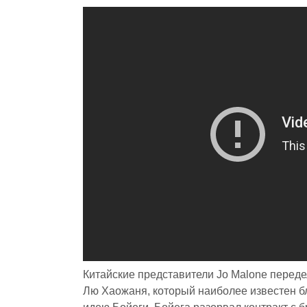
Китайские представители Jo Malone переде
Лю Хаожаня, который наиболее известен б
идею Бойеги. Бойега разорвал контракт с 