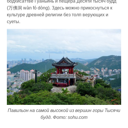
бодхисаттве Гуаньинь и пещера Десяти тысяч будд
(万佛洞 wàn fó dòng). Здесь можно прикоснуться к
культуре древней религии без толп верующих и
суеты.
Павильон на самой высокой из вершин горы Тысячи
будд. Фото: sohu.com