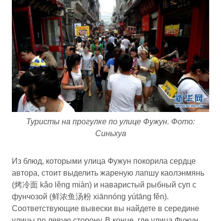
Туристы на прогулке по улице Фужун. Фото:
Синьхуа
Из блюд, которыми улица Фужун покорила сердце
автора, стоит выделить жареную лапшу каолэнмянь
(烤冷面 kǎo lěng miàn) и наваристый рыбный суп с
фунчозой (鲜浓鱼汤粉 xiānnóng yútāng fěn).
Соответствующие вывески вы найдете в середине
улицы по левую сторону. В конце, где улица Фужун