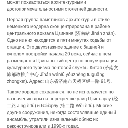
может похвастаться архитектурными
достопримечательностями столетней давности.
Первая группа памятников архитектуры в стиле
немецкого модерна сконцентрирована в районе
центрального вокзала Цзинаня (济南站 Jǐnán zhàn).
Одно из них находится в пяти минутах ходьбы от
станции. Это двухэтажное здание с башней и
куполом постройки начала 20 века, сейчас в нем
размещается Цзинаньский центр по популяризации
культурного туризма почтовой службы Китая (济南文
旅邮政推广中心 Jǐnán wénlǚ yóuzhèng tuīguǎng
zhōngxīn). Адрес
:
山东省济南市天桥区经一路 91号.
Так же хорошо сохранился, но не используется по
назначению дом на перекрестке улиц Цзинъэрлу (经
二路 Jīng èrlù) и Вэйэрлу (纬二路 Wěi èrlù). Многие
другие сооружения, некогда составлявшие единый
ансамбль, утратили изначальный облик: их
реконструировали в 1990-х годах.