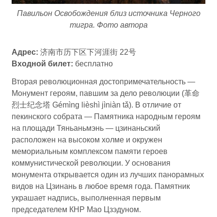
Павильон Освобождения близ источника Черного
тигра. Фото автора
Адрес:
济南市历下区下河涯街 22号
Входной билет:
бесплатно
Вторая революционная достопримечательность —
Монумент героям, павшим за дело революции (革命
烈士纪念塔 Gémìng lièshì jìniàn tǎ). В отличие от
пекинского собрата — Памятника народным героям
на площади Тяньаньмэнь — цзинаньский
расположен на высоком холме и окружен
мемориальным комплексом памяти героев
коммунистической революции. У основания
монумента открывается один из лучших панорамных
видов на Цзинань в любое время года. Памятник
украшает надпись, выполненная первым
председателем КНР Мао Цзэдуном.