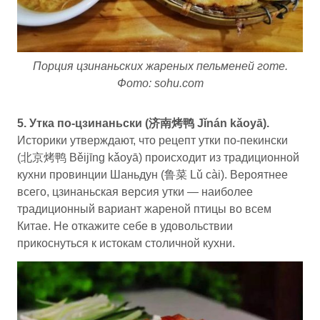
Порция цзинаньских жареных пельменей готе.
Фото: sohu.com
5. Утка по-цзинаньски (济南烤鸭 Jǐnán kǎoyā).
Историки утверждают, что рецепт утки по-пекински
(北京烤鸭 Běijīng kǎoyā) происходит из традиционной
кухни провинции Шаньдун (鲁菜 Lǔ cài). Вероятнее
всего, цзинаньская версия утки — наиболее
традиционный вариант жареной птицы во всем
Китае. Не откажите себе в удовольствии
прикоснуться к истокам столичной кухни.