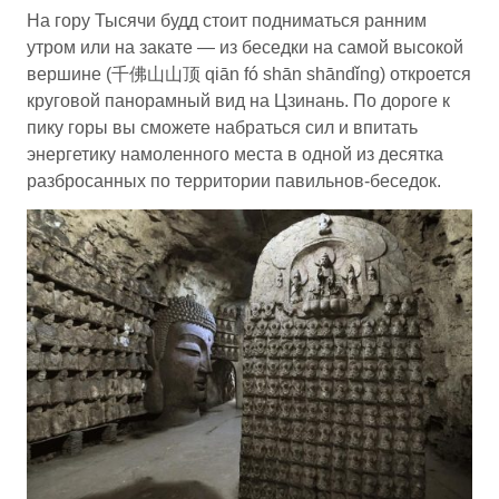
На гору Тысячи будд стоит подниматься ранним
утром или на закате — из беседки на самой высокой
вершине (千佛山山顶 qiān fó shān shāndǐng) откроется
круговой панорамный вид на Цзинань. По дороге к
пику горы вы сможете набраться сил и впитать
энергетику намоленного места в одной из десятка
разбросанных по территории павильнов-беседок.