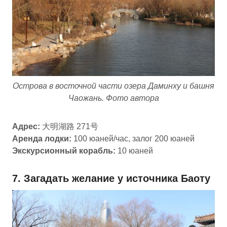
Острова в восточной части озера Даминху и башня
Чаожань. Фото автора
Адрес:
大明湖路 271号
Аренда лодки:
100 юаней/час, залог 200 юаней
Экскурсионный корабль:
10 юаней
7. Загадать желание у источника Баоту