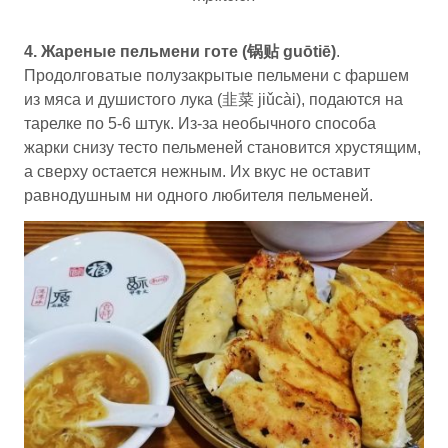
4. Жареные пельмени готе (锅贴 guōtiē)
.
Продолговатые полузакрытые пельмени с фаршем
из мяса и душистого лука (韭菜 jiǔcài), подаются на
тарелке по 5-6 штук. Из-за необычного способа
жарки снизу тесто пельменей становится хрустящим,
а сверху остается нежным. Их вкус не оставит
равнодушным ни одного любителя пельменей.