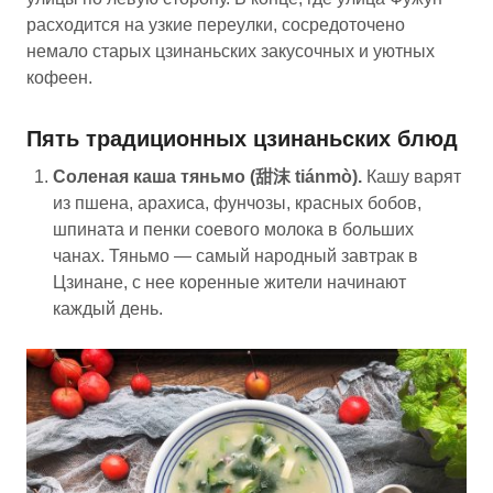
расходится на узкие переулки, сосредоточено
немало старых цзинаньских закусочных и уютных
кофеен.
Пять традиционных цзинаньских блюд
Соленая каша тяньмо (甜沫 tiánmò).
Кашу варят
из пшена, арахиса, фунчозы, красных бобов,
шпината и пенки соевого молока в больших
чанах. Тяньмо — самый народный завтрак в
Цзинане, с нее коренные жители начинают
каждый день.