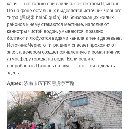
ключ — настолько они слились с естеством Цзинаня.
Но на фоне остальных выделяется источник Черного
тигра (黑虎泉 hēihǔ quán). Из близлежащих жилых
районов к нему стекаются местные, наполняют
канистры чистой водой, умываются, праздно
болтают и любуются видами канала в тени деревьев.
Источник Черного тигра днем спасает прохожих от
зноя, а вечером создает оживленную и романтичную
атмосферу города на воде. Если решите
попробовать Цзинань на вкус — это стоит сделать
здесь.
Адрес:
济南市历下区黑虎泉西路