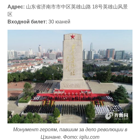
Адрес:
山东省济南市市中区英雄山路 18号英雄山风景
区
Входной билет:
30 юаней
Монумент героям, павшим за дело революции в
Цзинане. Фото: iqilu.com