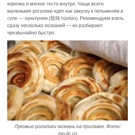
корочка и мягкое тесто внутри. Чаще всего
маленькие рогалики едят как закуску к пельменям в
супе — хуньтуням (馄饨 húntún). Рекомендуем взять
сразу несколько юсюаней — их разбирают
чрезвычайно быстро.
Луковые рогалики юсюань на прилавке. Фото:
mp.itc.cn