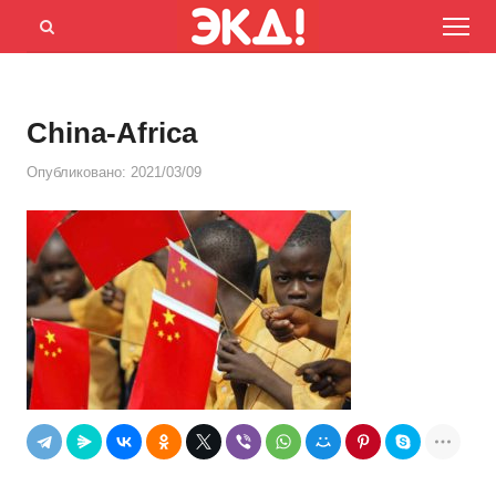
Menu
Открыть
панель
поиска
China-Africa
Опубликовано:
2021/03/09