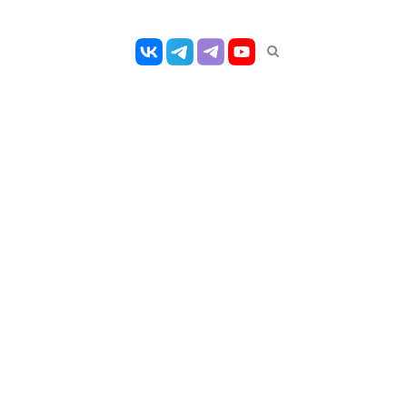
Открыть
панель
поиска