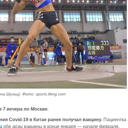
на Шульц). Фото: sports.ifeng.com
 7 вечера по Москве.
я Covid-19 в Китае ранее получал вакцину.
Пациентка
а
обе дозы вакцины в конце января — начале февраля.