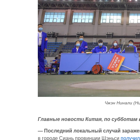
Чжэн Нинали (Ни
Главные новости Китая, по субботам в
— Последний локальный случай заражени
в городе Сиань провинции Шэньси
получил