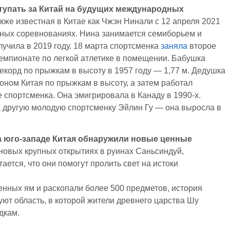
тупать за Китай на будущих международных
кже известная в Китае как Чжэн Нинали с 12 апреля 2021
ных соревнованиях. Нина занимается семиборьем и
лучила в 2019 году. 18 марта спортсменка
заняла
второе
чемпионате по легкой атлетике в помещении. Бабушка
корд по прыжкам в высоту в 1957 году — 1,77 м. Дедушка
ионом Китая по прыжкам в высоту, а затем работал
 спортсменка. Она эмигрировала в Канаду в 1990-х.
 другую молодую спортсменку Эйлин Гу — она выросла в
а юго-западе Китая обнаружили новые ценные
новых крупных открытиях в руинах Саньсиндуй,
ется, что они помогут пролить свет на истоки
нных ям и раскопали более 500 предметов, история
уют область, в которой жители древнего царства Шу
дкам.