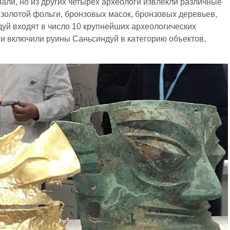
ли, но из других четырех археологи извлекли различные
, золотой фольги, бронзовых масок, бронзовых деревьев,
уй входят в число 10 крупнейших археологических
сти включили руины Саньсиндуй в категорию объектов,