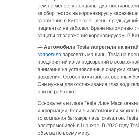
Тем не менее, у женщины диагностировали 
за сбор тестов на коронавирус у заразивш
заражения в Китае за 31 день: предыдущий
пациентки не заболел. Врачи напоминают: 
защиты от заражения коронавирусом. В Ки
— Автомобили Tesla запретили на китай
запретило
парковать машины Tesla на воен
предприятий из-за подозрений в возможно
внимание на установленные снаружи камер
вождения. Особенно китайских военных бес
Они нужны для отслеживания глаз водителя
они не работают.
Основатель и глава Tesla Илон Маск заяв
информации. Если бы автомобили можно бы
то компания бы закрылась, сказал он. Tes
электромобилей в Шанхае. В 2020 году Tesl
объема по всему миру.