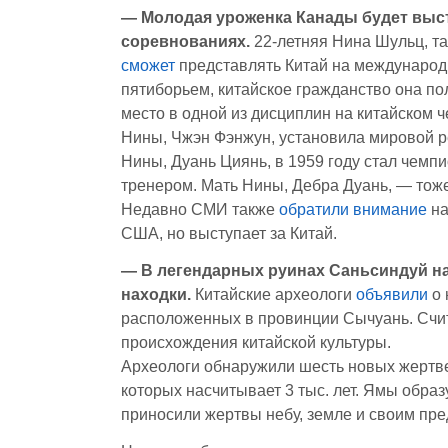
— Молодая уроженка Канады будет выс
соревнованиях.
22-летняя Нина Шульц, та
сможет
представлять Китай на международ
пятиборьем, китайское гражданство она по
место в одной из дисциплин на китайском 
Нины, Чжэн Фэнжун, установила мировой ре
Нины, Дуань Циянь, в 1959 году стал чемп
тренером. Мать Нины, Дебра Дуань, — тоже
Недавно СМИ также
обратили внимание
на
США, но выступает за Китай.
— В легендарных руинах Саньсиндуй н
находки.
Китайские археологи
объявили
о 
расположенных в провинции Сычуань. Счита
происхождения китайской культуры.
Археологи обнаружили шесть новых жертве
которых насчитывает 3 тыс. лет. Ямы образ
приносили жертвы небу, земле и своим пре