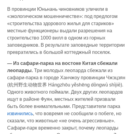
В провинции Юньнань чиновников уличили в
«экологическом мошенничестве»: под предлогом
«строительства здорового жилья для стариков»
местные функционеры выдали разрешения на
строительство 1000 вилл в одном из горных
заповедников. В результате заповедные территории
превратились в большой коттеджный поселок.
— Из сафари-парка на востоке Китая сбежали
леопарды.
Три молодых леопарда сбежали из
сафари-парка в городе Ханчжоу провинции Чжэцзян
(杭州野生动物世界 Hángzhōu yěshēng dòngwù shìjiè).
Одного животного поймали. Двух других леопардов
ищут в районе Фуян, местных жителей призвали
быть более внимательными. Представители парка
извинились
, что вовремя не сообщили о побеге, но
сказали, что животные «не очень агрессивные».
Сафари-парк временно закрыт, почему леопарды