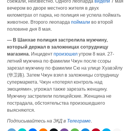
сбежали, неизвестно. Одного леопарда
видели
7 мая
вечером во дворе местного жителя в двух
километрах от парка, но полиция не успела поймать
животное. Второго леопарда
поймали
во второй
половине дня 8 мая.
— В Шанхае полиция застрелила мужчину,
который держал в заложницах сотрудницу
магазина.
Инцидент
произошел
утром 8 мая. 27-
летний мужчина по фамилии Чжун после ссоры
зарезал мужчину по фамилии Сю на улице Хуавэйлу
(华卫路). Затем Чжун взял в заложницы сотрудницу
супермаркета. Чжун «потерял контроль над
эмоциями», угрожал также зарезать женщину.
Мужчину застрелили полицейские. Женщина не
пострадала, обстоятельства произошедшего
выясняются.
Подписывайтесь на ЭКД в
Телеграме
.