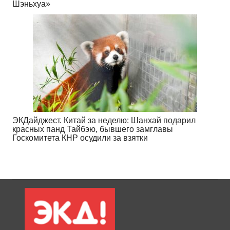
Шэньхуа»
ЭКДайджест. Китай за неделю: Шанхай подарил
красных панд Тайбэю, бывшего замглавы
Госкомитета КНР осудили за взятки