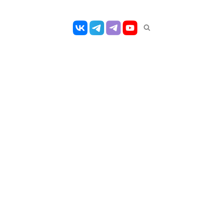
Открыть
панель
поиска