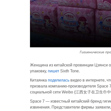
Гигиенические про
Женщина из китайской провинции Цзянси о
упаковку,
пишет
Sixth Tone.
Китаянка
поделилась
видео в интернете, ч
призвала компанию-производителя Space 7
социальной сети Weibo (江西女子在卫生
Space 7 — известный китайский бренд ги
извинения. Представители фирмы заявили,