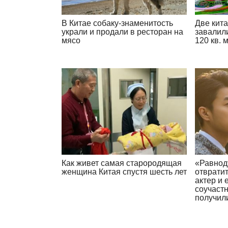
В Китае собаку-знаменитость
Две кита
украли и продали в ресторан на
завалил
мясо
120 кв. 
Как живет самая старородящая
«Равнод
женщина Китая спустя шесть лет
отврати
актер и 
соучастн
получил