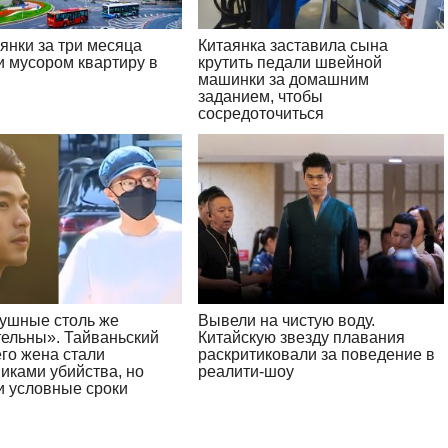
янки за три месяца
Китаянка заставила сына
и мусором квартиру в
крутить педали швейной
м
машинки за домашним
заданием, чтобы
сосредоточиться
ушные столь же
Вывели на чистую воду.
тельны». Тайваньский
Китайскую звезду плавания
его жена стали
раскритиковали за поведение в
иками убийства, но
реалити-шоу
и условные сроки