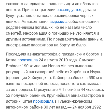
сложного ландшафта пришлось идти до обломков
пешком. Причина трагедии
расследуется
, детали
будут установлены после расшифровки черных
ящиков. Авиакомпания
выразила
соболезнования
родственникам погибших, но не назвала число
смертей. Информация о погибших не уточняется и
другими источниками. По предварительным данным,
иностранных пассажиров на борту не было.
Последняя авиакатастрофа с гражданским бортом в
Китае
произошла
24 августа 2010 года. Самолет
Embraer 190 компании Henan Airlines выполнял
регулярный пассажирский рейс из Харбина в Ичунь
(провинция Хэйлунцзян). Лайнер разбился в 690 м от
взлетно-посадочной полосы, после того как выехал
за ее пределы. В результате ЧП погибли 44 человека,
52 получили ранения. Крупнейшая авиакатастрофа в
истории Китая
произошла
в Гуанси-Чжуанском
автономном районе 30 лет назад
—
24 ноября 1992