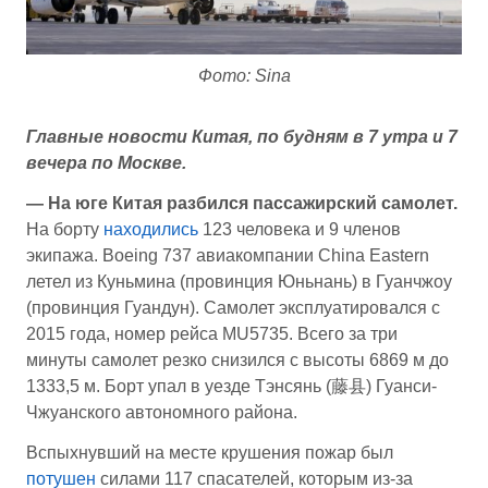
Фото: Sina
Главные новости Китая, по будням в 7 утра и 7
вечера по Москве.
— На юге Китая разбился пассажирский самолет.
На борту
находились
123 человека и 9 членов
экипажа. Boeing 737 авиакомпании China Eastern
летел из Куньмина (провинция Юньнань) в Гуанчжоу
(провинция Гуандун). Самолет эксплуатировался с
2015 года, номер рейса MU5735. Всего за три
минуты самолет резко снизился с высоты 6869 м до
1333,5 м. Борт упал в уезде Тэнсянь (藤县) Гуанси-
Чжуанского автономного района.
Вспыхнувший на месте крушения пожар был
потушен
силами 117 спасателей, которым из-за