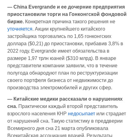
— China Evergrande и ее дочерние предприятия
приостановили торги на Гонконгской фондовой
бирже.
Конкретная причина такого решения не
уточняется
. Акции крупнейшего китайского
застройщика торговались по 1,65 гонконгских
доллара ($0,21) до приостановки, прибавив 3,8% в
2022 году. Evergrande имеет обязательства в
размере 1,97 трлн юаней ($310 млрд). В январе
представители компании заявили, что в течение
полугода обнародуют план по реструктуризации
своего портфеля бизнеса от недвижимости до
производства электромобилей и других сфер.
— Китайские медики рассказали о нарушениях
сна.
Практически каждый второй представитель
взрослого населения КНР
недосыпает
или страдает
от нарушений сна. Такую статистику в преддверии
Всемирного дня сна 21 марта опубликовала
Всекитайская ассоциация врачей. Результаты