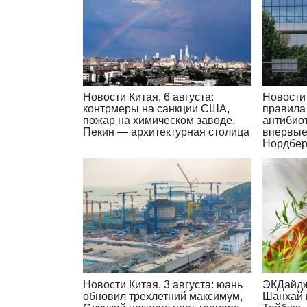
Новости Китая, 6 августа:
Новости 
контрмеры на санкции США,
правила
пожар на химическом заводе,
антибиот
Пекин — архитектурная столица
впервые
Нордбер
Новости Китая, 3 августа: юань
ЭКДайдж
обновил трехлетний максимум,
Шанхай 