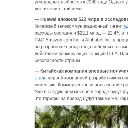
углеродных выбросов к 2060 году. Однако
достижения этой цели.
— Huawei вложила $22 млрд в исследова
Китайский телекоммуникационный гигант
у
расходы составили $22,1 млрд — 22,4% от 
R&D Amazon.com Inc. и Alphabet Inc. в про
по разработке продуктов, свободных от ам
действием блокирующих санкций США. Ваш
безопасности страны.
—
Китайская компания впервые получил
стала
первой компанией-разработчиком сис
лицензию. Коммерческое использование роб
Уже в следующем месяце в городе будут ф
что тарифы на проезд будут такими же, как 