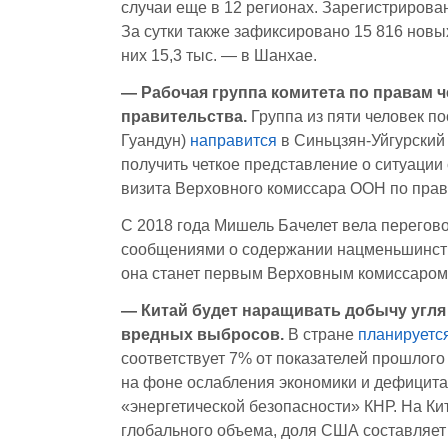
случаи еще в 12 регионах. Зарегистрирован
За сутки также зафиксировано 15 816 новы
них 15,3 тыс. — в Шанхае.
— Рабочая группа комитета
по правам ч
правительства.
Группа из пяти человек п
Гуандун)
направится
в Синьцзян-Уйгурский
получить четкое представление о ситуации 
визита Верховного комиссара ООН по прав
С 2018 года Мишель Бачелет вела перегов
сообщениями о содержании нацменьшинств 
она станет первым Верховным комиссаром 
— Китай будет наращивать добычу угл
вредных выбросов.
В стране
планируетс
соответствует 7% от показателей прошлого
на фоне ослабления экономики и дефицита
«энергетической безопасности» КНР. На К
глобального объема, доля США составляет