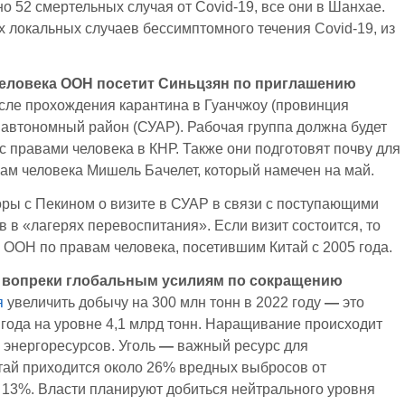
о 52 смертельных случая от Covid-19, все они в Шанхае.
х локальных случаев бессимптомного течения Covid-19, из
еловека
ООН посетит Синьцзян по приглашению
осле прохождения карантина в Гуанчжоу (провинция
 автономный район (СУАР). Рабочая группа должна будет
с правами человека в КНР. Также они подготовят почву для
ам человека Мишель Бачелет, который намечен на май.
оры с Пекином о визите в СУАР в связи с поступающими
в «лагерях перевоспитания». Если визит состоится, то
ООН по правам человека, посетившим Китай с 2005 года.
я вопреки глобальным усилиям по сокращению
я
увеличить добычу на 300 млн тонн в 2022 году
—
это
 года на уровне 4,1 млрд тонн. Наращивание происходит
 энергоресурсов. Уголь
—
важный ресурс для
итай приходится около 26% вредных выбросов от
 13%. Власти планируют добиться нейтрального уровня