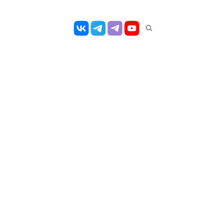
Открыть
панель
поиска