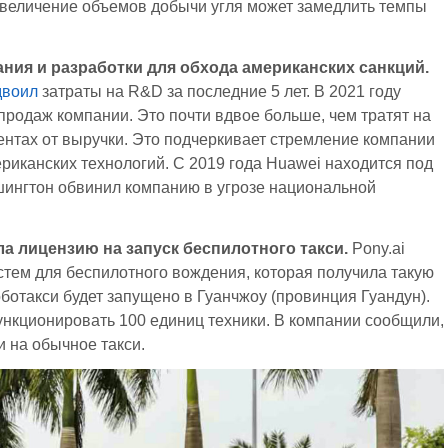
 увеличение объемов добычи угля может замедлить темпы
ния и разработки для обхода американских санкций.
двоил
затраты на R&D за последние 5 лет. В 2021 году
продаж компании. Это почти вдвое больше, чем тратят на
центах от выручки. Это подчеркивает стремление компании
ериканских технологий. С 2019 года Huawei находится под
ингтон обвинил компанию в угрозе национальной
а лицензию на запуск беспилотного такси.
Pony.ai
тем для беспилотного вождения, которая получила такую
отакси будет запущено в Гуанчжоу (провинция Гуандун).
ункционировать 100 единиц техники. В компании сообщили,
и на обычное такси.