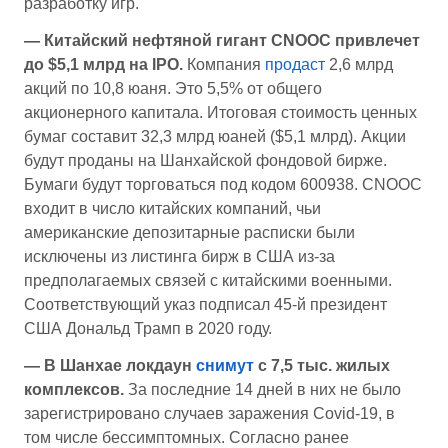
разработку игр.
— Китайский нефтяной гигант CNOOC привлечет
до $5,1 млрд на IPO.
Компания
продаст
2,6 млрд
акций по 10,8 юаня. Это 5,5% от общего
акционерного капитала. Итоговая стоимость ценных
бумаг составит 32,3 млрд юаней ($5,1 млрд). Акции
будут проданы на Шанхайской фондовой бирже.
Бумаги будут торговаться под кодом 600938. CNOOC
входит в число китайских компаний, чьи
американские депозитарные расписки были
исключены из листинга бирж в США из-за
предполагаемых связей с китайскими военными.
Соответствующий указ подписал 45-й президент
США Дональд Трамп в 2020 году.
— В Шанхае локдаун
снимут
с 7,5 тыс. жилых
комплексов.
За последние 14 дней в них не было
зарегистрировано случаев заражения Covid-19, в
том числе бессимптомных. Согласно ранее