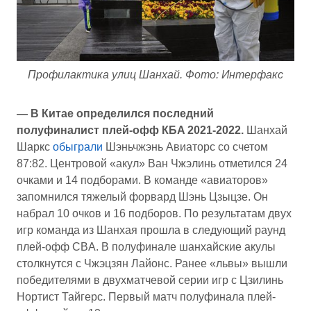
Профилактика улиц Шанхай. Фото: Интерфакс
— В Китае определился последний
полуфиналист плей-офф КБA 2021-2022.
Шанхай
Шаркс
обыграли
Шэньчжэнь Авиаторс со счетом
87:82. Центровой «акул» Ван Чжэлинь отметился 24
очками и 14 подборами. В команде «авиаторов»
запомнился тяжелый форвард Шэнь Цзыцзе. Он
набрал 10 очков и 16 подборов. По результатам двух
игр команда из Шанхая прошла в следующий раунд
плей-офф CBA. В полуфинале шанхайские акулы
столкнутся с Чжэцзян Лайонс. Ранее «львы» вышли
победителями в двухматчевой серии игр с Цзилинь
Нортист Тайгерс. Первый матч полуфинала плей-