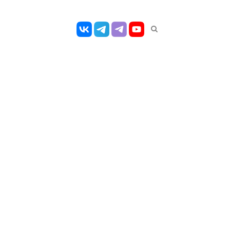
Открыть
панель
поиска