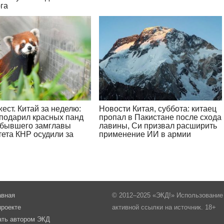
га
ест. Китай за неделю:
Новости Китая, суббота: китаец
подарил красных панд
пропал в Пакистане после схода
 бывшего замглавы
лавины, Си призвал расширить
тета КНР осудили за
применение ИИ в армии
авная
© 2012–2025 «ЭКД!» Использование 
проекте
активной ссылки на источник. 18+
ать автором ЭКД