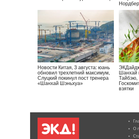
Нордбер
Новости Китая, 3 августа: юань
ЭКДайдж
обновил трехлетний максимум,
Шанхай 
Слуцкий покинул пост тренера
Тайбэю,
«Шанхай Шэньхуа»
Госкоми
взятки
Гл
О 
Ст