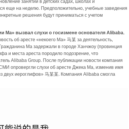
бновление занятий в детских садах, школах и
я еще на неделю. Предположительно, учебные заведения
Конкретные решения будут приниматься с учетом
и Ма» вызвал слухи о госизмене основателя Alibaba.
вость об аресте «некоего Ма» 马某 за деятельность,
Гражданина Ма задержали в городе Ханчжоу (провинция
фа и места ареста породило подозрение, что
ль Alibaba Group. После публикации новости компания
 СМИ опровергли слухи об аресте Джека Ма, изменив имя
из двух иероглифов» 马某某. Компания Alibaba смогла