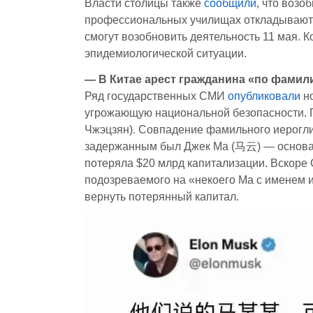
Власти столицы также
сообщили
, что возо
профессиональных училищах откладываютс
смогут возобновить деятельность 11 мая. 
эпидемиологической ситуации.
— В Китае арест гражданина «по фамили
Ряд государственных СМИ
опубликовали
но
угрожающую национальной безопасности. 
Чжэцзян). Совпадение фамильного иерогли
задержанным был Джек Ма (马云) — основате
потеряла $20 млрд капитализации. Вскоре
подозреваемого на «некоего Ма с именем 
вернуть потерянный капитал.