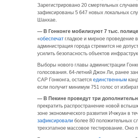
Зарегистрировано 20 смертельных случаев о
зафиксированы 5 647 новых локальных случ
Шанхае.
— В Гонконге мобилизуют 7 тыс. полиц
«
обеспечат
гладкое и мирное проведение в
администрация города стремится не допуст
усилить безопасность объектов инфраструкт
Выборы нового главы администрации Гонко
голосования. 64-летний Джон Ли, ранее з
САР Гонконга, остается
единственным
канд
если получит минимум 751 голос от избира
— В Пекине проведут три дополнительн
прекратить распространение новой вспышки
зоне экономического развития Ичжуан в теч
зафиксировали
более 80 положительных сл
трехэтапное массовое тестирование. Оно п