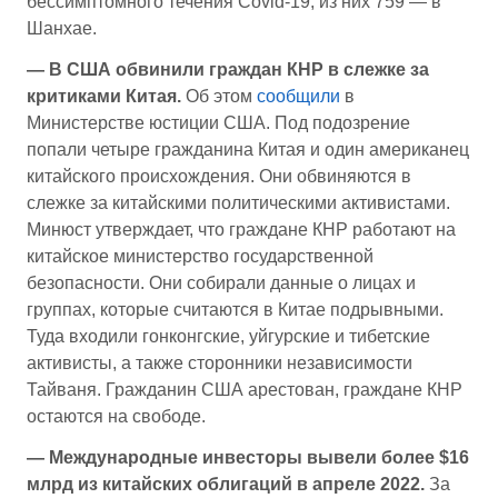
бессимптомного течения Covid-19, из них 759 — в
Шанхае.
—
В США обвинили граждан КНР в слежке за
критиками Китая.
Об этом
сообщили
в
Министерстве юстиции США. Под подозрение
попали четыре гражданина Китая и один американец
китайского происхождения. Они обвиняются в
слежке за китайскими политическими активистами.
Минюст утверждает, что граждане КНР работают на
китайское министерство государственной
безопасности. Они собирали данные о лицах и
группах, которые считаются в Китае подрывными.
Туда входили гонконгские, уйгурские и тибетские
активисты, а также сторонники независимости
Тайваня. Гражданин США арестован, граждане КНР
остаются на свободе.
—
Международные инвесторы вывели более $16
млрд из китайских облигаций в апреле 2022.
За