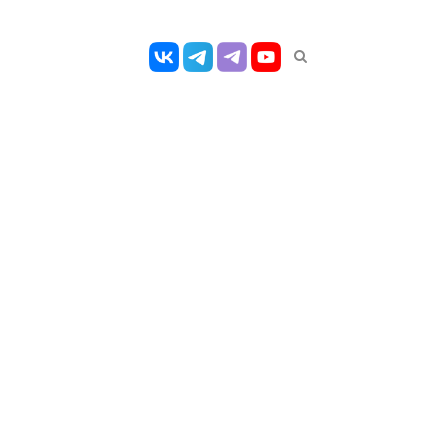
Открыть
панель
поиска