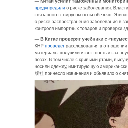
— Китай усилит таможенный мониторин
предупредили
о риске заболевания. Власт
связанного с вирусом оспы обезьян. Эти 
о риске распространения заболевания в за
контроля импортных товаров и проверки 
— В Китае проверят учебники с «неум
КНР
проведет
расследования в отношении 
материалы получили известность из-за не
позах. В том числе с кривыми ртами, выс
носили одежду, имитирующую американск
版社 принесло извинения и объявило о снят