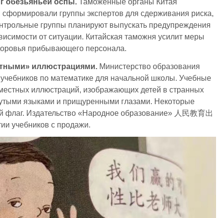
г обезьяньей оспы.
Таможенные органы Китая
и сформировали группы экспертов для сдерживания риска,
контрольные группы планируют выпускать предупреждения
висимости от ситуации. Китайская таможня усилит меры
здоровья прибывающего персонала.
естными» иллюстрациями.
Министерство образования
учебников по математике для начальной школы. Учебные
уместных иллюстраций, изображающих детей в странных
унутыми языками и прищуренными глазами. Некоторые
ий флаг. Издательство «Народное образование» 人民教育出
ии учебников с продажи.