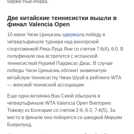
биржи Нью-Йорка.
Две китайские теннисистки вышли в
финал Valencia Open
10 июня Чжэн Циньвэнь
одержала
победу в
четвертьфинале турнира над венгерской
спортсменкой Река-Луца Яни со счетом 7:6(4), 6:0. В
полуфинале она встретится с испанской
теннисисткой Нурией Паррисас-Диас. В случае
победы Чжэн Циньвэнь обгонит знаменитую
китайскую теннисистку Чжан Шуай в рейтинге WTA
— женской теннисной ассоциации.
Еще одна китаянка Ван Сиюй обыграла в
четвертьфинале WTA Valencia Open Викторию
Томову из Болгарии со счетом 2-6, 6-2, 7-6(5). За
место в финале она поборется со шведкой Мирьям
Бьёрклунд.