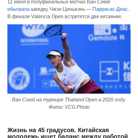
11 июня в полуфинальных матчах Ван Сиюй
обыграла
шведку, Чжэн Циньвэнь —
Паррисас-Диас
.
В финале Valencia Open встретятся две китаянки.
Ван Сиюй на турнире Thailand Open в 2020 году.
Фото: VCG Photo
Жизнь на 45 градусов. Китайская
молодежь ищет баланс между работой