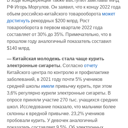
В ходе конференции также выступил замглавы МИД
РФ Игорь Моргулов. Он заявил, что к концу 2022 года
объем российско-китайского товарооборота
может
достигнуть
рекордных $200 млрд. Рост
товарооборота в первом квартале 2022 года
составляет от 30% до 35%. Примечательно, что в
прошлом году аналогичный показатель составил
$140 млрд.
— Китайская молодежь стала чаще курить
электронные сигареты.
Согласно
отчету
Китайского центра по контролю и профилактике
заболеваний, в 2021 году почти 5% учеников
средней школы
имели
привычку курить, при этом
3,6% регулярно курили электронные сигареты. В
опросе приняли участие 270 тыс. учащихся средних
школ. Исследование показало, что мальчики более
склонны к вредной привычке. 23,2% учеников
пробовали курить. У девочек аналогичный
показатель составляет 9,5%. Об электронных