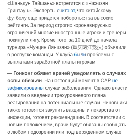
«Шаньдун Тайшань» встретится с «Чжэцзян
Гринтаун». Эксперты
считают
, что китайскому
футболу еще придется побороться за высокие
рейтинги. За период строгих коронавирусных
ограничений многие иностранные игроки и тренеры
покинули лигу. Кроме того, за 10 дней до начала
турнира «Чунцин Лянцзян» (重庆两江竞技) объявили
о роспуске команды. У клуба
были
проблемы с
выплатами заработной платы игрокам.
— Гонконг обяжет врачей уведомлять о случаях
оспы обезьян.
На настоящий момент в САР
не
зафиксированы
случаи заболевания. Однако власти
заявили о введении трехуровневого плана
реагирования на потенциальные случаи. Чиновники
также готовятся закупить вакцины и лекарства от
инфекции, готовят рекомендации. В соответствии с
новым положением, врачи будут обязаны сообщать
о любом подозрении или подтвержденном случае