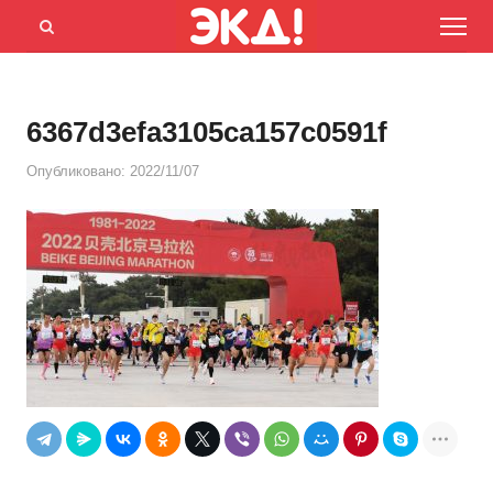
Menu
Открыть
панель
поиска
6367d3efa3105ca157c0591f
Опубликовано:
2022/11/07