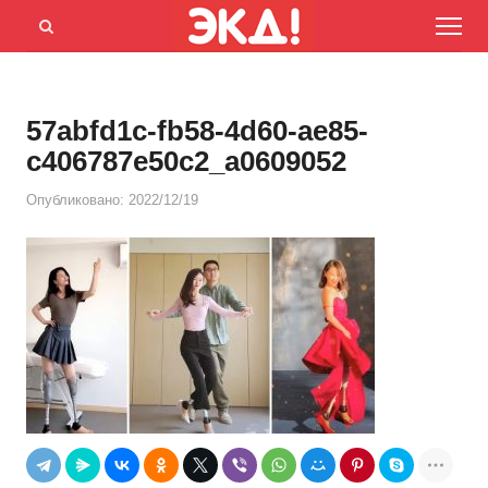
Menu
Открыть
панель
поиска
57abfd1c-fb58-4d60-ae85-
c406787e50c2_a0609052
Опубликовано:
2022/12/19