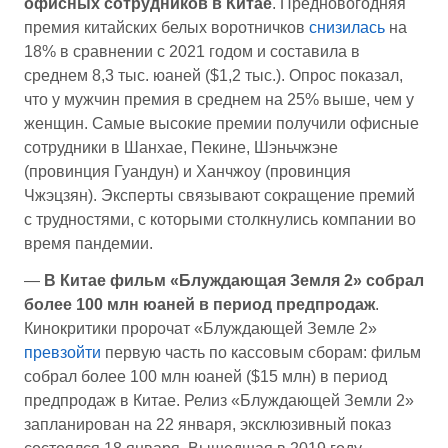
офисных сотрудников в Китае
. Предновогодняя
премия китайских белых воротничков
снизилась
на
18% в сравнении с 2021 годом и составила в
среднем 8,3 тыс. юаней ($1,2 тыс.). Опрос показал,
что у мужчин премия в среднем на 25% выше, чем у
женщин. Самые высокие премии получили офисные
сотрудники в Шанхае, Пекине, Шэньчжэне
(провинция Гуандун) и Ханчжоу (провинция
Чжэцзян). Эксперты связывают сокращение премий
с трудностями, с которыми столкнулись компании во
время пандемии.
—
В Китае фильм «Блуждающая Земля 2» собрал
более 100 млн юаней в период предпродаж
.
Кинокритики пророчат «Блуждающей Земле 2»
превзойти
первую часть по кассовым сборам: фильм
собрал более 100 млн юаней ($15 млн) в период
предпродаж в Китае. Релиз «Блуждающей Земли 2»
запланирован на 22 января, эксклюзивный показ