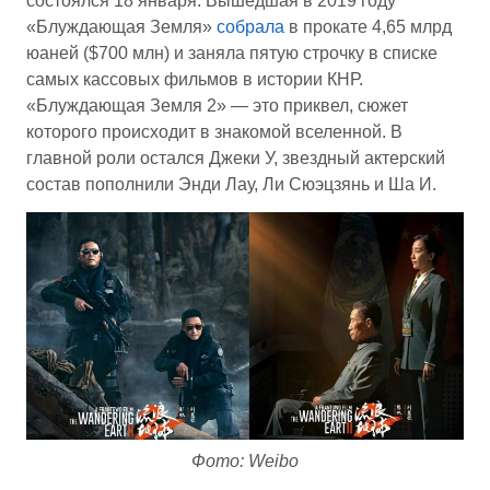
состоялся 18 января. Вышедшая в 2019 году
«Блуждающая Земля»
собрала
в прокате 4,65 млрд
юаней ($700 млн) и заняла пятую строчку в списке
самых кассовых фильмов в истории КНР.
«Блуждающая Земля 2» — это приквел, сюжет
которого происходит в знакомой вселенной. В
главной роли остался Джеки У, звездный актерский
состав пополнили Энди Лау, Ли Сюэцзянь и Ша И.
Фото: Weibo