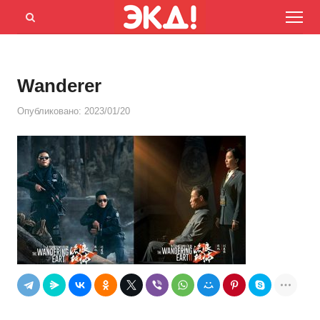
Menu
Открыть
панель
поиска
Wanderer
Опубликовано:
2023/01/20