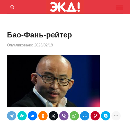
Menu
Открыть
панель
поиска
Бао-Фань-рейтер
Опубликовано:
2023/02/18