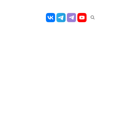
Открыть
панель
поиска