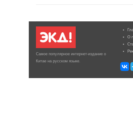
Гл
О 
Ст
Ре
Самое популярное интернет-издание о
Китае на русском языке.