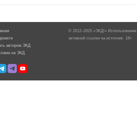
авная
© 2012–2025 «ЭКД!» Использование 
проекте
активной ссылки на источник. 18+
ать автором ЭКД
клама на ЭКД