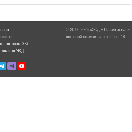
авная
© 2012–2025 «ЭКД!» Использование 
проекте
активной ссылки на источник. 18+
ать автором ЭКД
клама на ЭКД