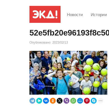
Новости
Истории
52e5fb20e96193f8c5
Опубликовано:
2023/02/13