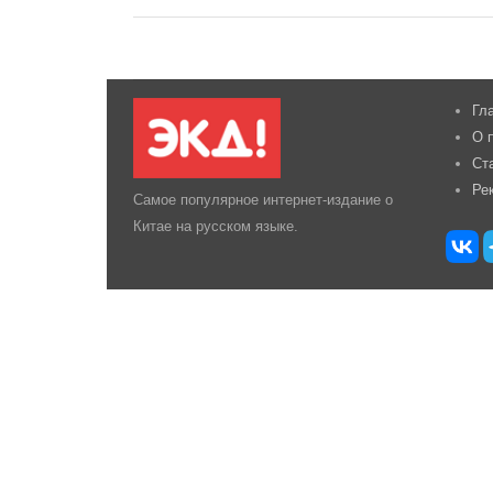
Гл
О 
Ст
Ре
Самое популярное интернет-издание о
Китае на русском языке.