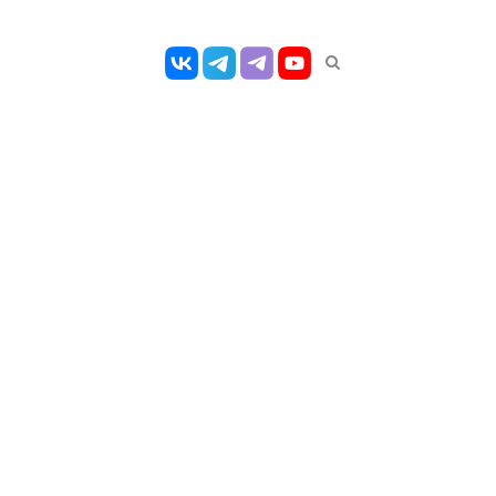
Открыть
панель
поиска