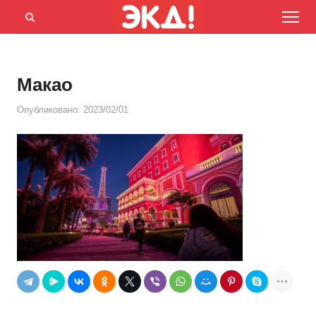
Menu
Открыть
панель
поиска
Макао
Опубликовано:
2023/02/01