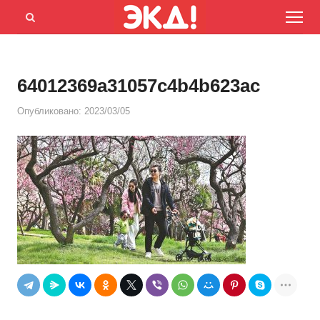
Menu
Открыть
панель
поиска
64012369a31057c4b4b623ac
Опубликовано:
2023/03/05