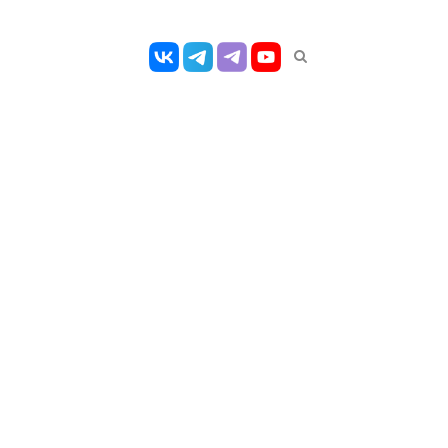
Открыть
панель
поиска