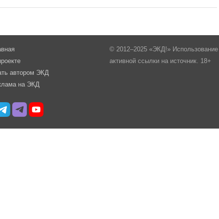
авная
© 2012–2025 «ЭКД!» Использование 
проекте
активной ссылки на источник. 18+
ать автором ЭКД
клама на ЭКД