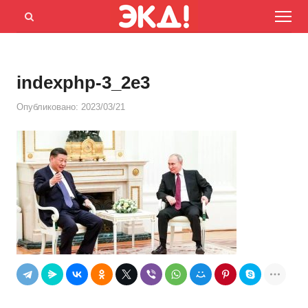
Menu
Открыть
панель
поиска
indexphp-3_2e3
Опубликовано:
2023/03/21