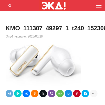
Menu
Открыть
панель
поиска
KMO_111307_49297_1_t240_15230
Опубликовано:
2023/03/28