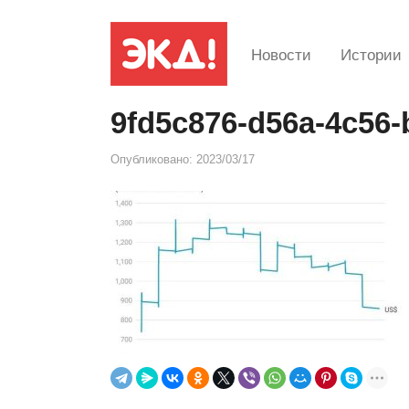
Новости
Истории
9fd5c876-d56a-4c56-
Опубликовано:
2023/03/17