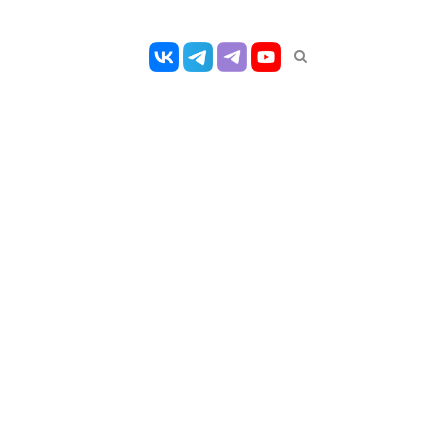
Открыть
панель
поиска