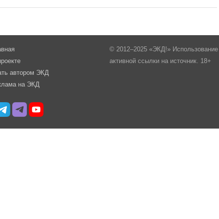
авная
© 2012–2025 «ЭКД!» Использование 
проекте
активной ссылки на источник. 18+
ать автором ЭКД
клама на ЭКД