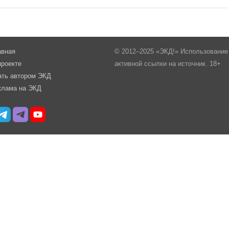
авная
© 2012–2025 «ЭКД!» Использование 
проекте
активной ссылки на источник. 18+
ать автором ЭКД
клама на ЭКД