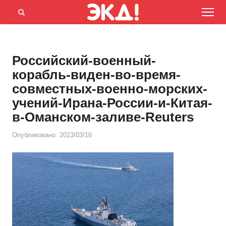
Menu
Открыть
панель
поиска
Российский-военный-
корабль-виден-во-время-
совместных-военно-морских-
учений-Ирана-России-и-Китая-
в-Оманском-заливе-Reuters
Опубликовано:
2023/03/16