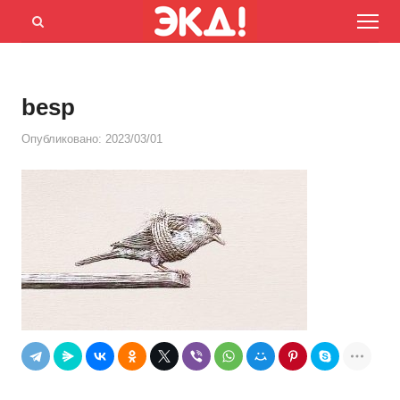
Menu
Открыть
панель
поиска
besp
Опубликовано:
2023/03/01